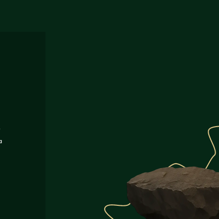
r
a
e