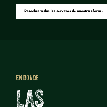
D
e
s
c
u
b
r
e
t
o
d
a
s
l
a
s
c
e
r
v
e
z
a
s
d
e
n
u
e
s
t
r
a
o
f
e
r
t
a
EN DONDE
L
A
S