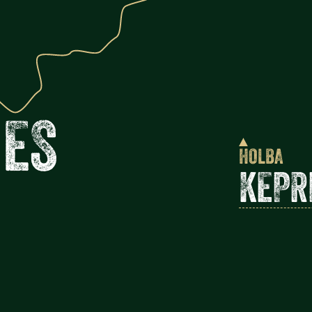
E
S
HOLBA
KEPR