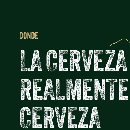
DONDE
L
A
C
E
R
V
E
Z
A
R
E
A
L
M
E
N
T
E
C
E
R
V
E
Z
A