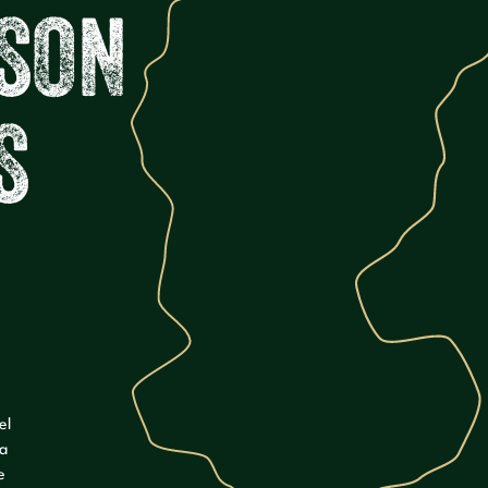
S
O
N
S
el
ba
e