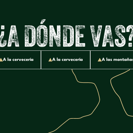
¿
A
D
Ó
N
D
E
V
A
S
A
l
a
c
e
r
v
e
c
e
r
í
a
A
l
a
c
e
r
v
e
c
e
r
í
a
A
l
a
s
m
o
n
t
a
ñ
a