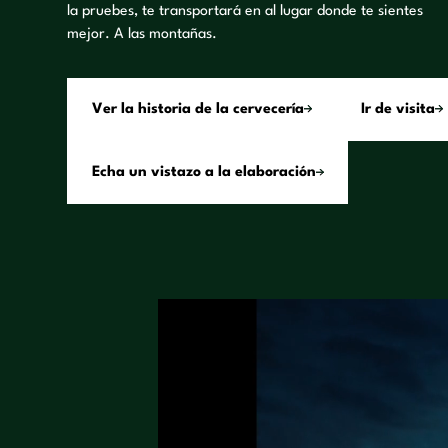
la pruebes, te transportará en al lugar donde te sientes
mejor. A las montañas.
V
e
r
l
a
h
i
s
t
o
r
i
a
d
e
l
a
c
e
r
v
e
c
e
r
í
a
I
r
d
e
v
i
s
i
t
a
E
c
h
a
u
n
v
i
s
t
a
z
o
a
l
a
e
l
a
b
o
r
a
c
i
ó
n