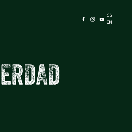
CS
EN
V
E
R
D
A
D