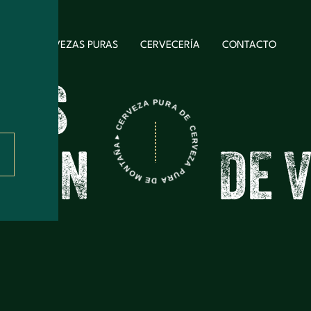
CERVEZAS PURAS
CERVECERÍA
CONTACTO
L
A
S
CERVEZA PURA DE MONTAÑA ▸ CERVEZA PURA DE MONTAÑA ▸
S
O
N
D
E