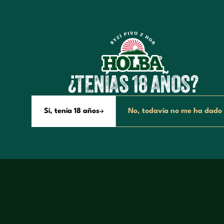
D
O
N
D
E
¿TENÍAS 18 AÑOS?
Sí, tenía 18 años
No, todavía no me ha dado